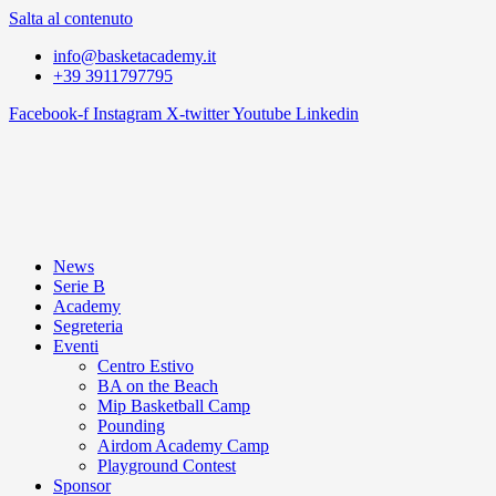
Salta al contenuto
info@basketacademy.it
+39 3911797795
Facebook-f
Instagram
X-twitter
Youtube
Linkedin
News
Serie B
Academy
Segreteria
Eventi
Centro Estivo
BA on the Beach
Mip Basketball Camp
Pounding
Airdom Academy Camp
Playground Contest
Sponsor